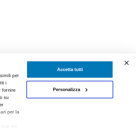
Accetta tutti
simili per
ti i
Personalizza
 fornire
do su
er
ari per la
zione dei
1
iva estesa
D AL SHEBA, DUBAI, U.A.E.