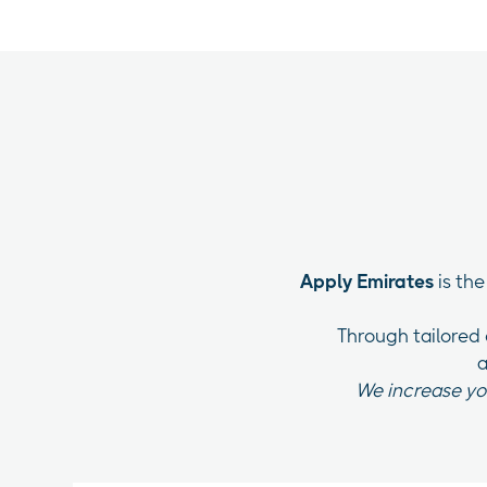
Apply Emirates
is th
Through tailored
a
We increase you