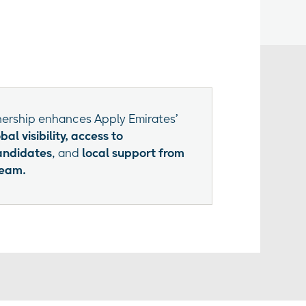
tnership enhances Apply Emirates’
bal visibility, access to
andidates
, and
local support from
team.