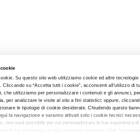
 cookie
cookie. Su questo sito web utilizziamo cookie ed altre tecnologie 
 Cliccando su “Accetta tutti i cookie”, acconsenti all’utilizzo di tut
i, che utilizziamo per personalizzare i contenuti e gli annunci, per
a, per analizzare le visite al sito a fini statistici; oppure, cliccan
ezionare le tipologie di cookie desiderate. Chiudendo questo bann
egui la navigazione e saranno attivati solo i cookie tecnici necess
aso, non sarà possibile per noi personalizzare la tua esperienza di
care le tue preferenze in ogni momento mediante il link “Imposta
CVING MIDDLE EAST L.L.C-FZ • LICENSE NUMBER 2309668.0
ulteriori informazioni ti invitiamo a prendere visione dell'informat
RTER: MEYDAN GRANDSTAND, 6TH FLOOR, MEYDAN ROAD, NA