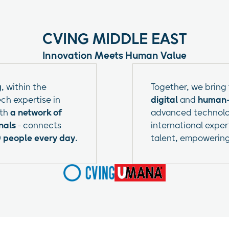
CVING MIDDLE EAST
Innovation Meets Human Value
g
, within the
Together, we bring
ch expertise in
digital
and
human-c
ith
a network of
advanced technolo
nals
- connects
international expe
 people every day
.
talent, empowering