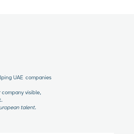
helping UAE companies
 company visible,
t.
European talent.