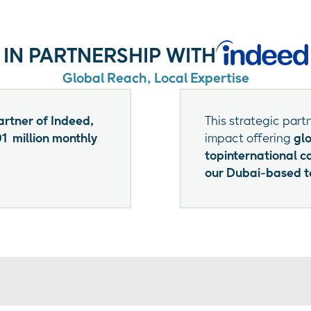
IN PARTNERSHIP WITH
Global Reach, Local Expertise
artner of Indeed,
This strategic par
1 million monthly
impact offering
glo
topinternational c
our Dubai-based 