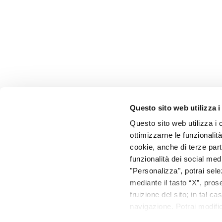
Questo sito web utilizza i
Questo sito web utilizza i 
ottimizzarne le funzionalità.
cookie, anche di terze part
funzionalità dei social medi
"Personalizza", potrai sel
mediante il tasto “X”, pros
fruizione del sito; in tal c
navigazione. Potrai modifi
cookie” a fine pagina. Per 
• LEGAL OFFICE / HEADQUA