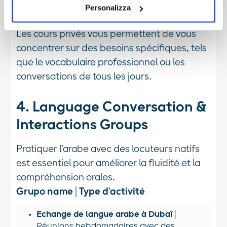
informazioni ti invitiamo a prendere visione
Personalizza
leçons individuelles sur mesure.
dell'informativa estesa Cookie Policy.
Les cours privés vous permettent de vous
concentrer sur des besoins spécifiques, tels
que le vocabulaire professionnel ou les
conversations de tous les jours.
4.
Language Conversation &
Interactions Groups
Pratiquer l'arabe avec des locuteurs natifs
est essentiel pour améliorer la fluidité et la
compréhension orales.
Grupo name
|
Type d'activité
Echange de langue arabe à Dubaï
|
Réunions hebdomadaires avec des