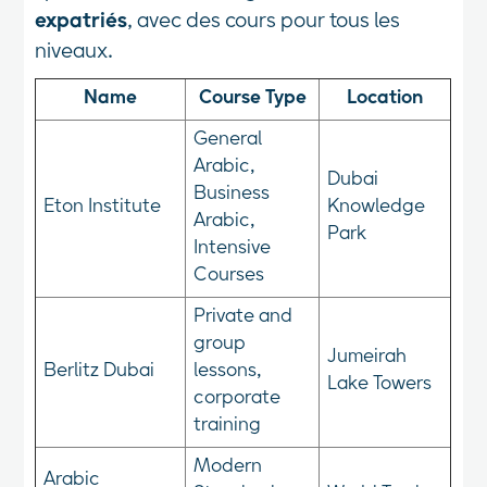
expatriés
, avec des cours pour tous les
niveaux.
Name
Course Type
Location
General
Arabic,
Dubai
Business
Eton Institute
Knowledge
Arabic,
Park
Intensive
Courses
Private and
group
Jumeirah
Berlitz Dubai
lessons,
Lake Towers
corporate
training
Modern
Arabic