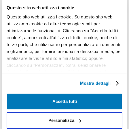
Questo sito web utilizza i cookie
Aggiornato il
October 9, 2025
Questo sito web utilizza i cookie. Su questo sito web
utilizziamo cookie ed altre tecnologie simili per
ottimizzarne le funzionalità. Cliccando su “Accetta tutti i
cookie”, acconsenti all’utilizzo di tutti i cookie, anche di
terze parti, che utilizziamo per personalizzare i contenuti
e gli annunci, per fornire funzionalità dei social media, per
analizzare le visite al sito a fini statistici; oppure,
cliccando su "Personalizza", potrai selezionare le
tipologie di cookie desiderate. Chiudendo questo banner
mediante il tasto “X”, prosegui la navigazione e saranno
Mostra dettagli
attivati solo i cookie tecnici necessari per la fruizione del
Salute e benessere
sito; in tal caso, non sarà possibile per noi personalizzare
Come funziona la sanità a Dubai/Abu Dhabi,
la tua esperienza di navigazione. Potrai modificare le tue
Accetta tutti
assicurazioni obbligatorie, ospedali/cliniche,
preferenze in ogni momento mediante il link
salute mentale, palestre e alimentazione
“Impostazione dei cookie” a fine pagina. Per ulteriori
informazioni ti invitiamo a prendere visione
sana. Guide e FAQ per vivere in equilibrio.
Personalizza
dell'informativa estesa Cookie Policy.