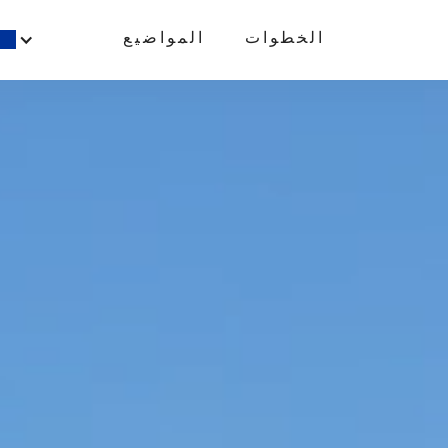
الخطوات
المواضيع