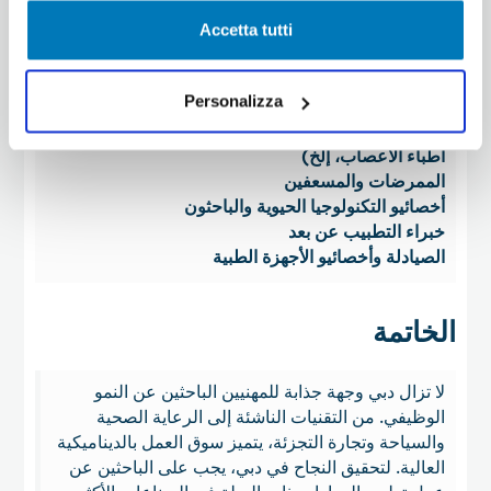
الطبية الحيوية، مما يؤدي إلى زيادة الطلب على
la tua esperienza di navigazione. Potrai modificare le tue
Accetta tutti
المهنيين الطبيين.
preferenze in ogni momento mediante il link
“Impostazione dei cookie” a fine pagina. Per ulteriori
الأدوار الأكثر طلبًا:
informazioni ti invitiamo a prendere visione
Personalizza
dell'informativa estesa Cookie Policy.
الأطباء المتخصصون (أطباء القلب، أطباء الأورام،
أطباء الأعصاب، إلخ)
الممرضات والمسعفين
أخصائيو التكنولوجيا الحيوية والباحثون
خبراء التطبيب عن بعد
الصيادلة وأخصائيو الأجهزة الطبية
الخاتمة
لا تزال دبي وجهة جذابة للمهنيين الباحثين عن النمو
الوظيفي. من التقنيات الناشئة إلى الرعاية الصحية
والسياحة وتجارة التجزئة، يتميز سوق العمل بالديناميكية
العالية. لتحقيق النجاح في دبي، يجب على الباحثين عن