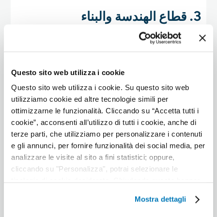
3. قطاع الهندسة والبناء
تخلق مشاريع أفق دبي والبنية التحتية الآخذة في
التوسع طلبًا مستمرًا على المهندسين والمهندسين
المعماريين المهرة.
Questo sito web utilizza i cookie
الأدوار الأكثر طلبًا:
Questo sito web utilizza i cookie. Su questo sito web
utilizziamo cookie ed altre tecnologie simili per
المهندسون المدنيون والإنشائيون
ottimizzarne le funzionalità. Cliccando su “Accetta tutti i
المهندسين المعماريين ومصممي الديكور الداخلي
cookie”, acconsenti all’utilizzo di tutti i cookie, anche di
مديرو مشاريع البناء
terze parti, che utilizziamo per personalizzare i contenuti
مهندسو البيئة
e gli annunci, per fornire funzionalità dei social media, per
متخصصو المدن الذكية والبنية التحتية
analizzare le visite al sito a fini statistici; oppure,
cliccando su "Personalizza", potrai selezionare le
tipologie di cookie desiderate. Chiudendo questo banner
4. قطاع الرعاية الصحية والأدوية
mediante il tasto “X”, prosegui la navigazione e saranno
Mostra dettagli
attivati solo i cookie tecnici necessari per la fruizione del
تستثمر دبي بكثافة في الرعاية الصحية والبحوث
sito; in tal caso, non sarà possibile per noi personalizzare