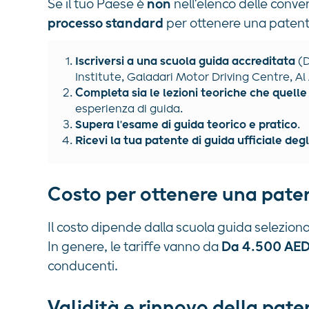
Se il tuo Paese è
non
nell'elenco delle conve
processo standard
per ottenere una patente 
Iscriversi a una scuola guida accreditata
(D
Institute, Galadari Motor Driving Centre, Al 
Completa sia le lezioni teoriche che quelle
esperienza di guida.
Supera l'esame di guida teorico e pratico
.
Ricevi la tua patente di guida ufficiale degl
Costo per ottenere una paten
Il costo dipende dalla scuola guida seleziona
In genere, le tariffe vanno da
Da 4.500 AED
conducenti.
Validità e rinnovo della pate