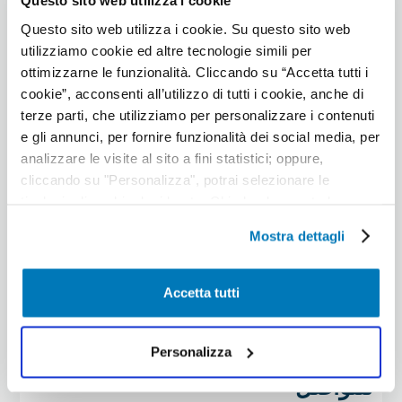
Questo sito web utilizza i cookie
كيفية المشاركة:
تسجيل مجاني على Meetup.com.
Questo sito web utilizza i cookie. Su questo sito web
utilizziamo cookie ed altre tecnologie simili per
فعاليات أريبيان بزنس
ottimizzarne le funzionalità. Cliccando su “Accetta tutti i
cookie”, acconsenti all’utilizzo di tutti i cookie, anche di
الوصف:
مؤتمرات واجتماعات للمهنيين والمستثمرين
terze parti, che utilizziamo per personalizzare i contenuti
في سوق الشرق الأوسط.
e gli annunci, per fornire funzionalità dei social media, per
كيفية المشاركة:
شراء التذاكر عبر الإنترنت للمناسبات
analizzare le visite al sito a fini statistici; oppure,
الفردية.
cliccando su "Personalizza", potrai selezionare le
tipologie di cookie desiderate. Chiudendo questo banner
فعاليات شبكة غرفة تجارة دبي
mediante il tasto “X”, prosegui la navigazione e saranno
Mostra dettagli
attivati solo i cookie tecnici necessari per la fruizione del
الوصف:
أحداث غرفة التجارة الرسمية لتعزيز
sito; in tal caso, non sarà possibile per noi personalizzare
الاتصالات المهنية الجديدة.
la tua esperienza di navigazione. Potrai modificare le tue
Accetta tutti
كيفية المشاركة:
التسجيل حصري لأعضاء غرفة دبي.
preferenze in ogni momento mediante il link
“Impostazione dei cookie” a fine pagina. Per ulteriori
informazioni ti invitiamo a prendere visione
Personalizza
3. مساحات عمل مشتركة مع فرص
dell'informativa estesa Cookie Policy.
للتواصل