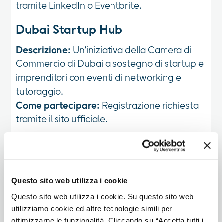
tramite LinkedIn o Eventbrite.
Dubai Startup Hub
Descrizione:
Un'iniziativa della Camera di
Commercio di Dubai a sostegno di startup e
imprenditori con eventi di networking e
tutoraggio.
Come partecipare:
Registrazione richiesta
tramite il sito ufficiale.
Meetup Dubai
Descrizione:
Una piattaforma che organizza
eventi su argomenti specifici, dal business
Questo sito web utilizza i cookie
allo stile di vita.
Questo sito web utilizza i cookie. Su questo sito web
Come partecipare:
Registrazione gratuita
utilizziamo cookie ed altre tecnologie simili per
su Meetup.com.
ottimizzarne le funzionalità. Cliccando su “Accetta tutti i