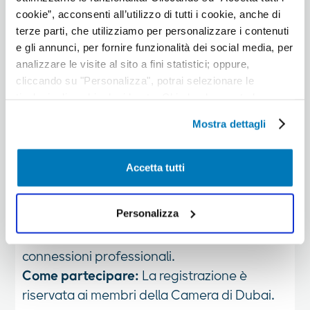
cookie”, acconsenti all’utilizzo di tutti i cookie, anche di
Eventi aziendali arabi
terze parti, che utilizziamo per personalizzare i contenuti
e gli annunci, per fornire funzionalità dei social media, per
Descrizione:
Conferenze e incontri per
analizzare le visite al sito a fini statistici; oppure,
professionisti e investitori del mercato
cliccando su "Personalizza", potrai selezionare le
mediorientale.
tipologie di cookie desiderate. Chiudendo questo banner
mediante il tasto “X”, prosegui la navigazione e saranno
Come partecipare:
Acquista online i biglietti
Mostra dettagli
attivati solo i cookie tecnici necessari per la fruizione del
per i singoli eventi.
sito; in tal caso, non sarà possibile per noi personalizzare
la tua esperienza di navigazione. Potrai modificare le tue
Accetta tutti
Eventi di networking della
preferenze in ogni momento mediante il link
Camera di Commercio di Dubai
“Impostazione dei cookie” a fine pagina. Per ulteriori
informazioni ti invitiamo a prendere visione
Personalizza
Descrizione:
Eventi ufficiali della Camera di
dell'informativa estesa Cookie Policy.
Commercio per promuovere nuove
connessioni professionali.
Come partecipare:
La registrazione è
riservata ai membri della Camera di Dubai.