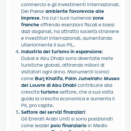
commercio e gli investimenti internazionali.
Del Paese
ambiente favorevole alle
imprese
, tra cui i suoi numerosi
zone
franche
offrendo esenzioni fiscali e bassi
dazi doganali, ha attratto società straniere
e investitori internazionali, aumentando
ulteriormente il suo PIL.
Industria del turismo in espansione
:
Dubai e Abu Dhabi sono diventate mete
turistiche globali, attirando milioni di
visitatori ogni anno. Monumenti iconici
come
Burj Khalifa
,
Palm Jumeirah
e
Museo
del Louvre di Abu Dhabi
contribuire alla
crescita
turismo
settore, che a sua volta
guida la crescita economica e aumenta il
PIL pro capite.
Settore dei servizi finanziari
:
Gli Emirati Arabi Uniti si sono posizionati
come leader
polo finanziario
in Medio