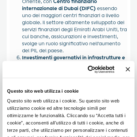
Oriente, con
Centro finanziario
internazionale di Dubai (DIFC)
essendo
uno dei maggiori centri finanziari a livello
globale. Il settore altamente sviluppato dei
servizi finanziari degli Emirati Arabi Uniti, tra
cui banche, assicurazioni e investimenti,
svolge un ruolo significativo nell'aumento
del PIL del paese.
Investimenti governativi in infrastrutture e
innovazione
:
L'attenzione degli Emirati Arabi Uniti
all'innovazione e i suoi significativi
investimenti in infrastrutture, tra cui
città
Questo sito web utilizza i cookie
intelligenti
,
energia rinnovabile
e
progressi
tecnologici
, hanno stimolato la crescita
Questo sito web utilizza i cookie. Su questo sito web
economica. Iniziative come
Esposizione
utilizziamo cookie ed altre tecnologie simili per
Universale Dubai 2020
e lo sviluppo di
ottimizzarne le funzionalità. Cliccando su “Accetta tutti i
Città di Masdar
enfatizzare la sostenibilità
cookie”, acconsenti all’utilizzo di tutti i cookie, anche di
e l'innovazione, contribuendo allo sviluppo
terze parti, che utilizziamo per personalizzare i contenuti
economico a lungo termine del Paese e