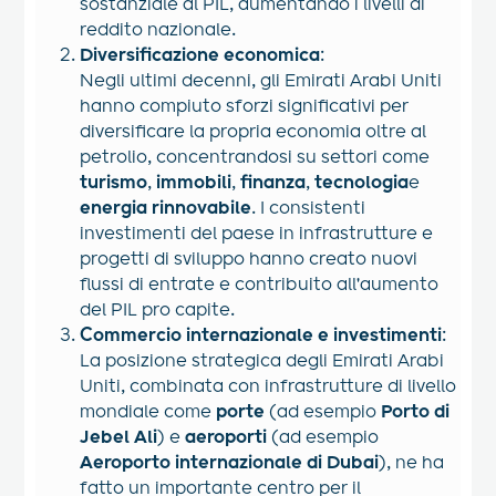
sostanziale al PIL, aumentando i livelli di
reddito nazionale.
Diversificazione economica
:
Negli ultimi decenni, gli Emirati Arabi Uniti
hanno compiuto sforzi significativi per
diversificare la propria economia oltre al
petrolio, concentrandosi su settori come
turismo
,
immobili
,
finanza
,
tecnologia
e
energia rinnovabile
. I consistenti
investimenti del paese in infrastrutture e
progetti di sviluppo hanno creato nuovi
flussi di entrate e contribuito all'aumento
del PIL pro capite.
Commercio internazionale e investimenti
:
La posizione strategica degli Emirati Arabi
Uniti, combinata con infrastrutture di livello
mondiale come
porte
(ad esempio
Porto di
Jebel Ali
) e
aeroporti
(ad esempio
Aeroporto internazionale di Dubai
), ne ha
fatto un importante centro per il