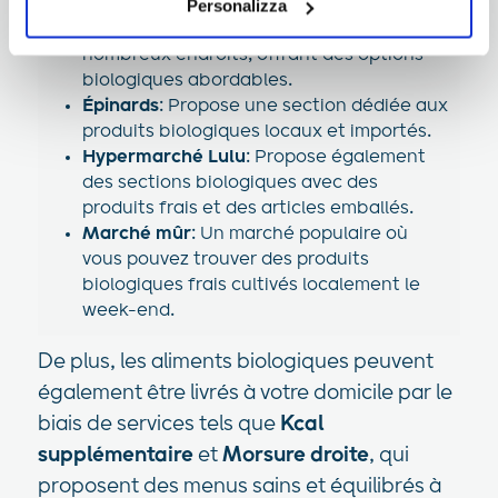
sans gluten et de viande biologique.
informazioni ti invitiamo a prendere visione
Personalizza
Carrefour Bio
: Disponible dans de
dell'informativa estesa Cookie Policy.
nombreux endroits, offrant des options
biologiques abordables.
Épinards
: Propose une section dédiée aux
produits biologiques locaux et importés.
Hypermarché Lulu
: Propose également
des sections biologiques avec des
produits frais et des articles emballés.
Marché mûr
: Un marché populaire où
vous pouvez trouver des produits
biologiques frais cultivés localement le
week-end.
De plus, les aliments biologiques peuvent
également être livrés à votre domicile par le
biais de services tels que
Kcal
supplémentaire
et
Morsure droite
, qui
proposent des menus sains et équilibrés à