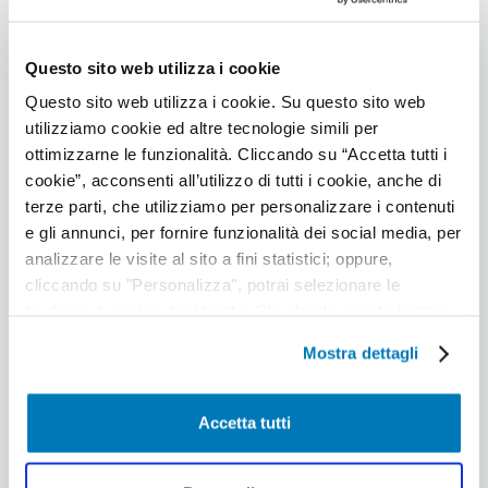
disponibles aux Émirats arabes
unis ?
Questo sito web utilizza i cookie
Questo sito web utilizza i cookie. Su questo sito web
utilizziamo cookie ed altre tecnologie simili per
ottimizzarne le funzionalità. Cliccando su “Accetta tutti i
Oui, les aliments biologiques sont
cookie”, acconsenti all’utilizzo di tutti i cookie, anche di
largement disponibles aux Émirats arabes
terze parti, che utilizziamo per personalizzare i contenuti
unis. Le pays connaît une demande
e gli annunci, per fornire funzionalità dei social media, per
croissante de produits biologiques et de
analizzare le visite al sito a fini statistici; oppure,
nombreux supermarchés, magasins
cliccando su "Personalizza", potrai selezionare le
spécialisés et marchés proposent des
tipologie di cookie desiderate. Chiudendo questo banner
mediante il tasto “X”, prosegui la navigazione e saranno
options alimentaires biologiques. Parmi les
Mostra dettagli
attivati solo i cookie tecnici necessari per la fruizione del
magasins les plus populaires, citons :
sito; in tal caso, non sarà possibile per noi personalizzare
la tua esperienza di navigazione. Potrai modificare le tue
Aliments biologiques et café
: Un magasin
Accetta tutti
preferenze in ogni momento mediante il link
réputé proposant une large gamme de
“Impostazione dei cookie” a fine pagina. Per ulteriori
fruits et légumes biologiques, de produits