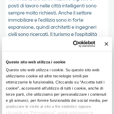
posti di lavoro nelle città intelligenti sono
sempre molto richiesti. Anche il settore
immobiliare e l'edilizia sono in forte
espansione, quindi architetti e ingegneri
civili sono ricercati. Il turismo e l'ospitalità
rimangono fondamentali, data la tradizione
locale di ospitalità».
Questo sito web utilizza i cookie
Dal punto di vista culturale,
Questo sito web utilizza i cookie. Su questo sito web
a cosa dovrebbero prepararsi
utilizziamo cookie ed altre tecnologie simili per
italiani ed europei quando si
ottimizzarne le funzionalità. Cliccando su “Accetta tutti i
cookie”, acconsenti all’utilizzo di tutti i cookie, anche di
trasferiscono a Dubai?
terze parti, che utilizziamo per personalizzare i contenuti
e gli annunci, per fornire funzionalità dei social media, per
«Sia la cultura italiana che quella degli
analizzare le visite al sito a fini statistici; oppure,
Emirati sono accoglienti e incentrate sulla
cliccando su "Personalizza", potrai selezionare le